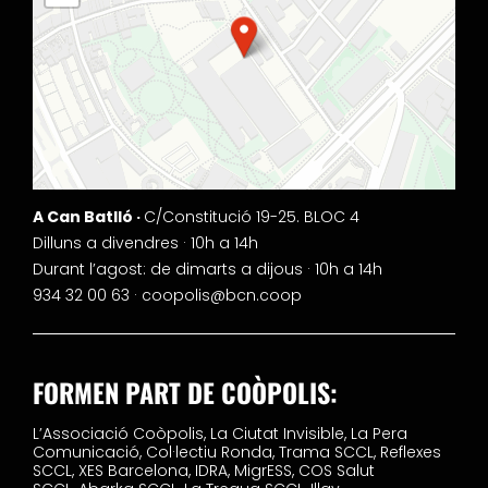
A Can Batlló ·
C/Constitució 19-25. BLOC 4
Dilluns a divendres · 10h a 14h
Durant l’agost: de dimarts a dijous · 10h a 14h
934 32 00 63 ·
coopolis@bcn.coop
FORMEN PART DE COÒPOLIS:
L’Associació Coòpolis,
La Ciutat Invisible,
La Pera
Comunicació,
Col·lectiu Ronda,
Trama SCCL,
Reflexes
SCCL,
XES Barcelona,
IDRA,
MigrESS,
COS Salut