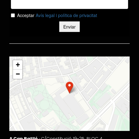
+
−
A Can Batlló ·
C/Constitució 19-25. BLOC 4