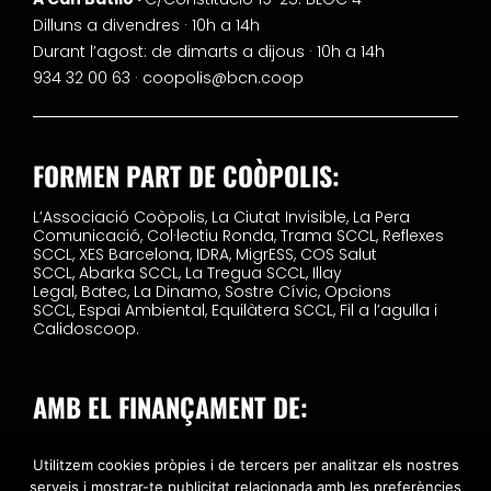
Dilluns a divendres · 10h a 14h
Durant l’agost: de dimarts a dijous · 10h a 14h
934 32 00 63 ·
coopolis@bcn.coop
FORMEN PART DE COÒPOLIS:
L’Associació Coòpolis,
La Ciutat Invisible,
La Pera
Comunicació,
Col·lectiu Ronda,
Trama SCCL,
Reflexes
SCCL,
XES Barcelona,
IDRA,
MigrESS,
COS Salut
SCCL,
Abarka SCCL,
La Tregua SCCL,
Illay
Legal,
Batec,
La Dinamo,
Sostre Cívic,
Opcions
SCCL,
Espai Ambiental,
Equilàtera SCCL,
Fil a l’agulla i
Calidoscoop.
AMB EL FINANÇAMENT DE:
Utilitzem cookies pròpies i de tercers per analitzar els nostres
serveis i mostrar-te publicitat relacionada amb les preferències