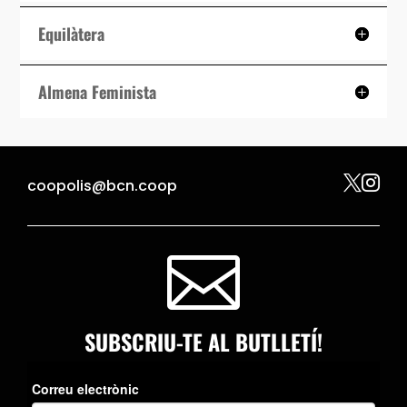
Equilàtera
Almena Feminista


coopolis@bcn.coop

SUBSCRIU-TE AL BUTLLETÍ!