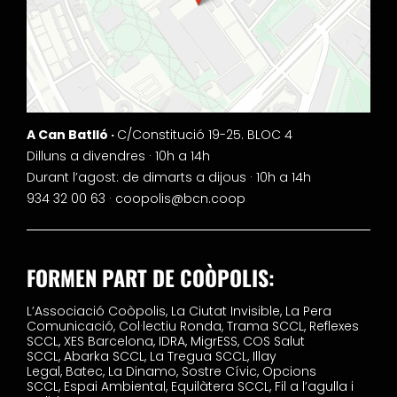
A Can Batlló ·
C/Constitució 19-25. BLOC 4
Dilluns a divendres · 10h a 14h
Durant l’agost: de dimarts a dijous · 10h a 14h
934 32 00 63 ·
coopolis@bcn.coop
FORMEN PART DE COÒPOLIS:
L’Associació Coòpolis,
La Ciutat Invisible,
La Pera
Comunicació,
Col·lectiu Ronda,
Trama SCCL,
Reflexes
SCCL,
XES Barcelona,
IDRA,
MigrESS,
COS Salut
SCCL,
Abarka SCCL,
La Tregua SCCL,
Illay
Legal,
Batec,
La Dinamo,
Sostre Cívic,
Opcions
SCCL,
Espai Ambiental,
Equilàtera SCCL,
Fil a l’agulla i