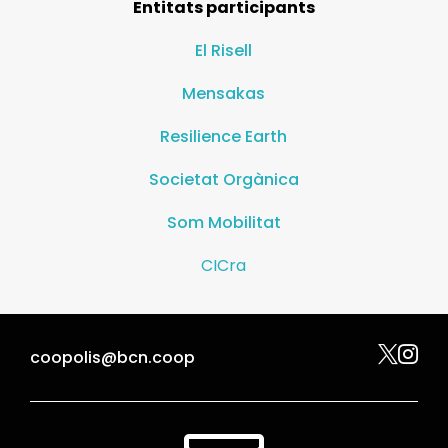
Entitats participants
El Risell
Mensakas
Resilience Earth
Societat Orgànica
Som Mobilitat
CICra


coopolis@bcn.coop