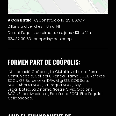
A Can Batlló ·
C/Constitució 19-25. BLOC 4
Dilluns a divendres · 10h a 14h
Durant l’agost: de dimarts a dijous · 10h a 14h
934 32 00 63 ·
coopolis@bcn.coop
FORMEN PART DE COÒPOLIS:
L’Associació Coòpolis,
La Ciutat Invisible,
La Pera
Comunicació,
Col·lectiu Ronda,
Trama SCCL,
Reflexes
SCCL,
XES Barcelona,
IDRA,
MigrESS,
COS Salut
SCCL,
Abarka SCCL,
La Tregua SCCL,
Illay
Legal,
Batec,
La Dinamo,
Sostre Cívic,
Opcions
SCCL,
Espai Ambiental,
Equilàtera SCCL,
Fil a l’agulla i
Calidoscoop.