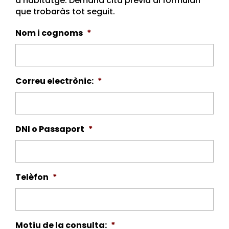
d’habitatge. Demana cita prèvia al formulari
que trobaràs tot seguit.
Nom i cognoms
*
Correu electrònic:
*
DNI o Passaport
*
Telèfon
*
Motiu de la consulta:
*