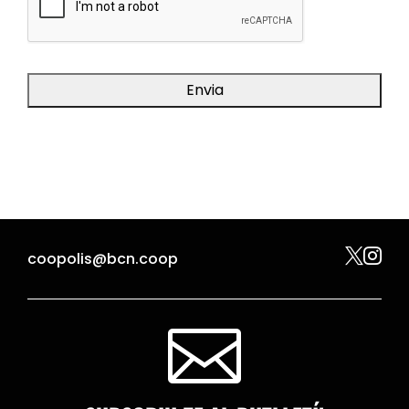


coopolis@bcn.coop
