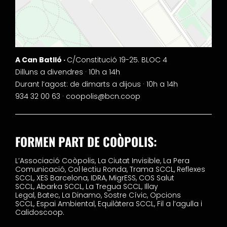
A Can Batlló ·
C/Constitució 19-25. BLOC 4
Dilluns a divendres · 10h a 14h
Durant l’agost: de dimarts a dijous · 10h a 14h
934 32 00 63 ·
coopolis@bcn.coop
FORMEN PART DE COÒPOLIS:
L’Associació Coòpolis,
La Ciutat Invisible,
La Pera
Comunicació,
Col·lectiu Ronda,
Trama SCCL,
Reflexes
SCCL,
XES Barcelona,
IDRA,
MigrESS,
COS Salut
SCCL,
Abarka SCCL,
La Tregua SCCL,
Illay
Legal,
Batec,
La Dinamo,
Sostre Cívic,
Opcions
SCCL,
Espai Ambiental,
Equilàtera SCCL,
Fil a l’agulla i
Calidoscoop.