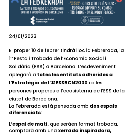
24/01/2023
El proper 10 de febrer tindrà lloc la Febrerada, la
1º Festa i Trobada de l’Economia Social i
Solidària (ESS) a Barcelona. L’esdeveniment
aplegarà a
totes les entitats adherides a
l’
Estratègia de l’#ESSBCN2030
i a les
persones properes a l’ecosistema de l’ESS de la
ciutat de Barcelona.
La Febrerada està pensada amb
dos espais
diferenciats
:
L’
espai de matí,
que seràen format trobada,
comptarà amb una
xerrada inspiradora,