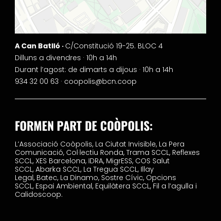
A Can Batlló ·
C/Constitució 19-25. BLOC 4
Dilluns a divendres · 10h a 14h
Durant l’agost: de dimarts a dijous · 10h a 14h
934 32 00 63 ·
coopolis@bcn.coop
FORMEN PART DE COÒPOLIS:
L’Associació Coòpolis,
La Ciutat Invisible,
La Pera
Comunicació,
Col·lectiu Ronda,
Trama SCCL,
Reflexes
SCCL,
XES Barcelona,
IDRA,
MigrESS,
COS Salut
SCCL,
Abarka SCCL,
La Tregua SCCL,
Illay
Legal,
Batec,
La Dinamo,
Sostre Cívic,
Opcions
SCCL,
Espai Ambiental,
Equilàtera SCCL,
Fil a l’agulla i
Calidoscoop.