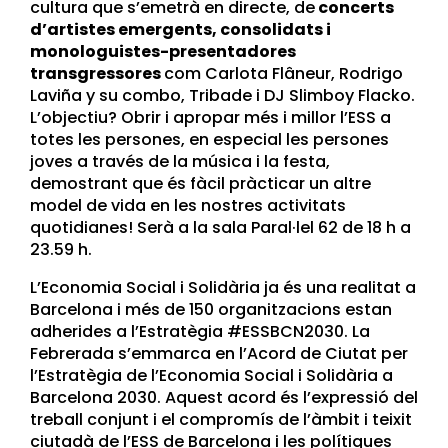
cultura que s’emetrà en directe, de
concerts
d’artistes emergents, consolidats i
monologuistes-presentadores
transgressores
com Carlota Flâneur, Rodrigo
Laviña y su combo, Tribade i DJ Slimboy Flacko.
L’objectiu? Obrir i apropar més i millor l’ESS a
totes les persones, en especial les persones
joves a través de la música i la festa,
demostrant que és fàcil pràcticar un altre
model de vida en les nostres activitats
quotidianes! Serà a la sala Paral·lel 62 de 18 h a
23.59 h.
L’Economia Social i Solidària ja és una realitat a
Barcelona i més de 150 organitzacions estan
adherides a l’Estratègia #ESSBCN2030. La
Febrerada s’emmarca en l’Acord de Ciutat per
l’Estratègia de l’Economia Social i Solidària a
Barcelona 2030. Aquest acord és l’expressió del
treball conjunt i el compromís de l’àmbit i teixit
ciutadà de l’ESS de Barcelona i les polítiques