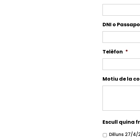
DNI o Passapo
Telèfon
*
Motiu de la co
Escull quina f
Dilluns 27/4/2