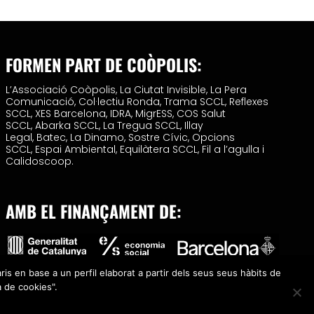
FORMEN PART DE COÒPOLIS:
L’Associació Coòpolis,
La Ciutat Invisible,
La Pera
Comunicació,
Col·lectiu Ronda,
Trama SCCL,
Reflexes
SCCL,
XES Barcelona,
IDRA,
MigrESS,
COS Salut
SCCL,
Abarka SCCL,
La Tregua SCCL,
Illay
Legal,
Batec,
La Dinamo,
Sostre Cívic,
Opcions
SCCL,
Espai Ambiental,
Equilàtera SCCL,
Fil a l’agulla i
Calidoscoop.
AMB EL FINANÇAMENT DE:
ris en base a un perfil elaborat a partir dels seus seus hàbits de
a de cookies".