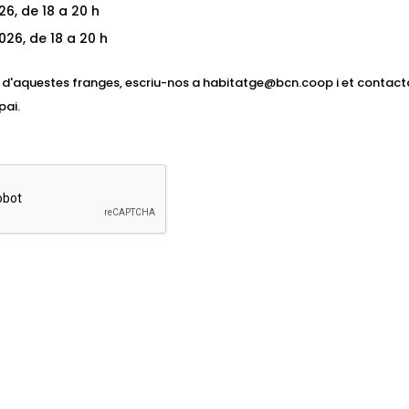
26, de 18 a 20 h
026, de 18 a 20 h
p d'aquestes franges, escriu-nos a habitatge@bcn.coop i et contac
pai.