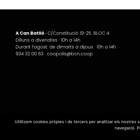
A Can Batlló ·
+
C/Constitució 19-25. BLOC 4
Dilluns a divendres · 10h a 14h
−
Durant l’agost: de dimarts a dijous · 10h a 14h
934 32 00 63 ·
coopolis@bcn.coop
Utilitzem cookies pròpies i de tercers per analitzar els nostres 
navegació. Po
Avís 