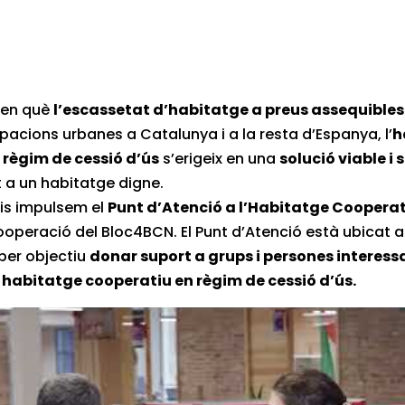
 en què
l’escassetat d’habitatge a preus assequibles
acions urbanes a Catalunya i a la resta d’Espanya, l’
h
 règim de cessió d’ús
s’erigeix en una
solució viable i 
t a un habitatge digne.
is impulsem el
Punt d’Atenció a l’Habitatge Coopera
ooperació del Bloc4BCN. El Punt d’Atenció està ubicat a 
 per objectiu
donar suport a grups i persones interess
habitatge cooperatiu en règim de cessió d’ús.