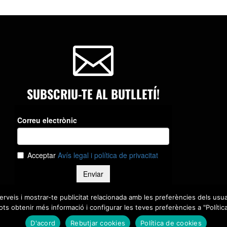

SUBSCRIU-TE AL BUTLLETÍ!
serveis i mostrar-te publicitat relacionada amb les preferències dels usua
ts obtenir més informació i configurar les teves preferències a "Polític
D'acord
Rebutjar cookies
Política de cookies
legal i política de privacitat
Política de cookies