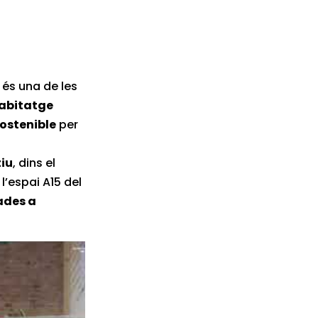
és una de les
abitatge
sostenible
per
tiu
, dins el
l’espai A15 del
ades a