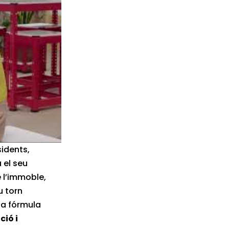
sidents,
 el seu
 l’immoble,
u torn
ta fórmula
ció i