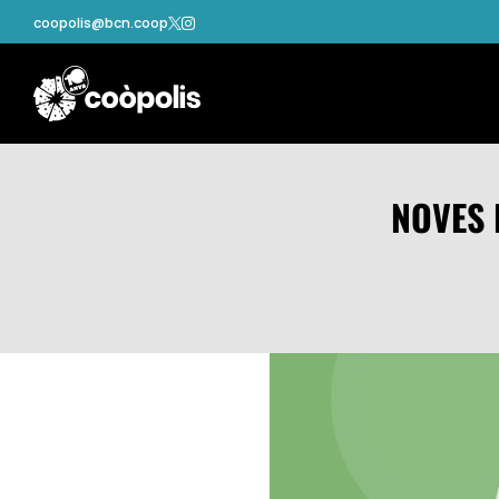
coopolis@bcn.coop


NOVES 