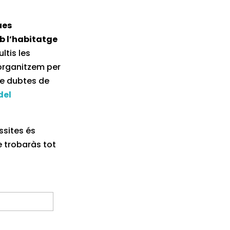
ues
b l’habitatge
ltis les
rganitzem per
re dubtes de
del
ssites és
e trobaràs tot