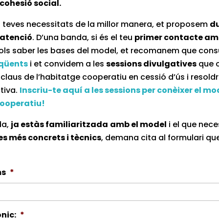
cohesió social.
s teves necessitats de la millor manera, et proposem
d
’atenció
. D’una banda, si és el teu
primer contacte am
vols saber les bases del model, et recomanem que consu
eqüents
i et convidem a les
sessions divulgatives
que o
 claus de l’habitatge cooperatiu en cessió d’ús i resold
tiva.
Inscriu-te aquí a les sessions per conèixer el mo
ooperatiu!
da,
ja estàs familiaritzada
amb el model
i el que nece
es més concrets i tècnics
, demana cita al formulari qu
ms
*
nic:
*