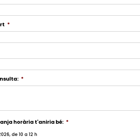
rt
*
nsulta:
*
ranja horària t'aniria bé:
*
026, de 10 a 12 h