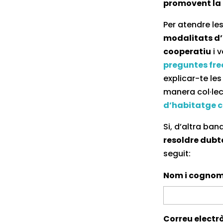
promovent la 
Per atendre le
modalitats d
cooperatiu
i 
preguntes fr
explicar-te les
manera col·lec
d’habitatge c
Si, d’altra ban
resoldre dubt
seguit:
Nom i cogno
Correu electrò