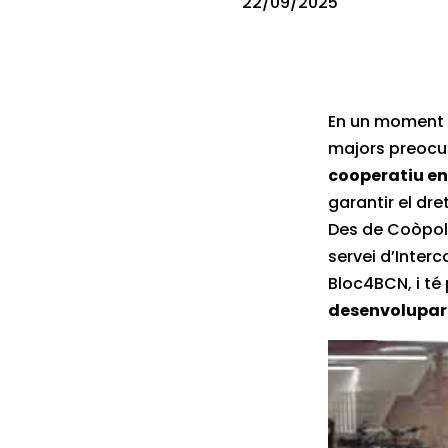
22/09/2025
En un moment
majors preocup
cooperatiu en
garantir el dre
Des de Coòpol
servei d’Interc
Bloc4BCN, i té
desenvolupar 