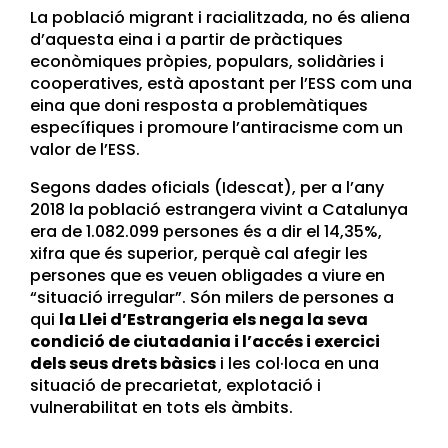
La població migrant i racialitzada, no és aliena
d’aquesta eina i a partir de pràctiques
econòmiques pròpies, populars, solidàries i
cooperatives, està apostant per l’ESS com una
eina que doni resposta a problemàtiques
específiques i promoure l’antiracisme com un
valor de l’ESS.
Segons dades oficials (Idescat), per a l’any
2018 la població estrangera vivint a Catalunya
era de
1.082.099 persones és a dir el 14,35%,
xifra que és superior, perquè cal afegir les
persones que es veuen obligades a viure en
“situació irregular”. Són milers de persones a
qui
la Llei d’Estrangeria els nega la seva
condició de ciutadania i l’accés i exercici
dels seus drets bàsics
i les col·loca en una
situació de precarietat, explotació i
vulnerabilitat en tots els àmbits.