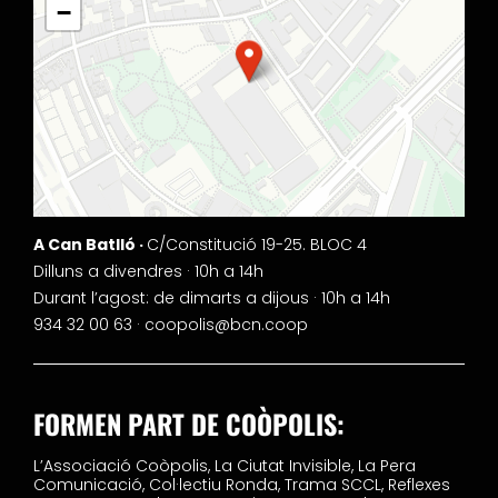
−
A Can Batlló ·
C/Constitució 19-25. BLOC 4
Dilluns a divendres · 10h a 14h
Durant l’agost: de dimarts a dijous · 10h a 14h
934 32 00 63 ·
coopolis@bcn.coop
FORMEN PART DE COÒPOLIS:
L’Associació Coòpolis,
La Ciutat Invisible,
La Pera
Comunicació,
Col·lectiu Ronda,
Trama SCCL,
Reflexes