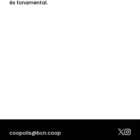
és fonamental.


coopolis@bcn.coop