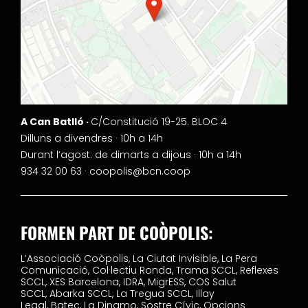
A Can Batlló ·
C/Constitució 19-25. BLOC 4
Dilluns a divendres · 10h a 14h
Durant l’agost: de dimarts a dijous · 10h a 14h
934 32 00 63 ·
coopolis@bcn.coop
FORMEN PART DE COÒPOLIS:
L’Associació Coòpolis,
La Ciutat Invisible,
La Pera
Comunicació,
Col·lectiu Ronda,
Trama SCCL,
Reflexes
SCCL,
XES Barcelona,
IDRA,
MigrESS,
COS Salut
SCCL,
Abarka SCCL,
La Tregua SCCL,
Illay
Legal,
Batec,
La Dinamo,
Sostre Cívic,
Opcions