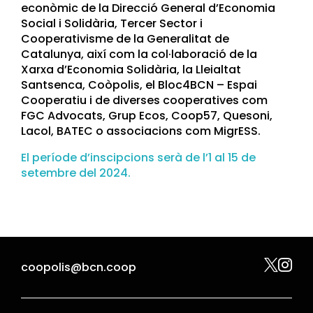
econòmic de la Direcció General d’Economia
Social i Solidària, Tercer Sector i
Cooperativisme de la Generalitat de
Catalunya, així com la col·laboració de la
Xarxa d’Economia Solidària, la Lleialtat
Santsenca, Coòpolis, el Bloc4BCN – Espai
Cooperatiu i de diverses cooperatives com
FGC Advocats, Grup Ecos, Coop57, Quesoni,
Lacol, BATEC o associacions com MigrESS.
El període d’inscipcions serà de l’1 al 15 de
setembre del 2024.


coopolis@bcn.coop