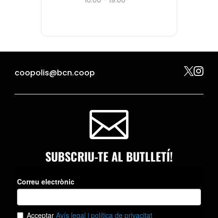
16:00 - 19:00


coopolis@bcn.coop

SUBSCRIU-TE AL BUTLLETÍ!