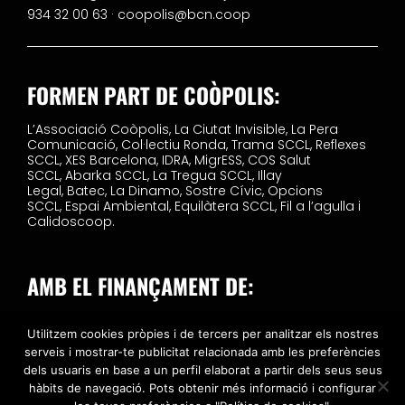
934 32 00 63 ·
coopolis@bcn.coop
FORMEN PART DE COÒPOLIS:
L’Associació Coòpolis,
La Ciutat Invisible,
La Pera
Comunicació,
Col·lectiu Ronda,
Trama SCCL,
Reflexes
SCCL,
XES Barcelona,
IDRA,
MigrESS,
COS Salut
SCCL,
Abarka SCCL,
La Tregua SCCL,
Illay
Legal,
Batec,
La Dinamo,
Sostre Cívic,
Opcions
SCCL,
Espai Ambiental,
Equilàtera SCCL,
Fil a l’agulla i
Calidoscoop.
AMB EL FINANÇAMENT DE:
Utilitzem cookies pròpies i de tercers per analitzar els nostres
serveis i mostrar-te publicitat relacionada amb les preferències
dels usuaris en base a un perfil elaborat a partir dels seus seus
hàbits de navegació. Pots obtenir més informació i configurar