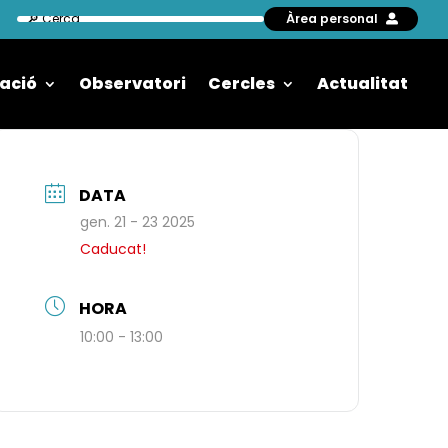
Àrea personal
ació
Observatori
Cercles
Actualitat
DATA
gen. 21 - 23 2025
Caducat!
HORA
10:00 - 13:00