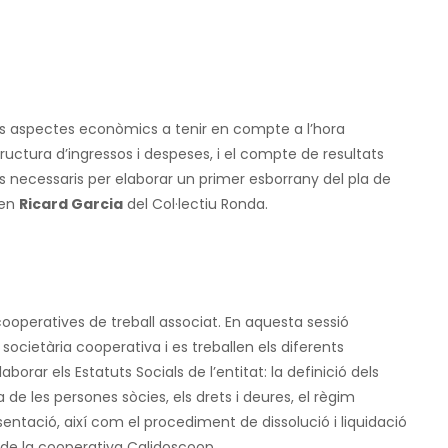
als aspectes econòmics a tenir en compte a l’hora
ructura d’ingressos i despeses, i el compte de resultats
als necessaris per elaborar un primer esborrany del pla de
’en
Ricard Garcia
del Col·lectiu Ronda.
operatives de treball associat. En aquesta sessió
ocietària cooperativa i es treballen els diferents
orar els Estatuts Socials de l’entitat: la definició dels
ia de les persones sòcies, els drets i deures, el règim
sentació, així com el procediment de dissolució i liquidació
de la cooperativa Calidoscoop.