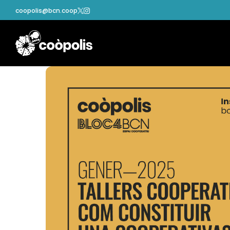
coopolis@bcn.coop

