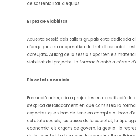
de sostenibilitat d’equips.
El pla de viabilitat
Aquesta sessió dels tallers grupals està dedicada 
d’engegar una cooperativa de treball associat: l’est
abreujats. Al llarg de la sessió s’aporten els materi
viabilitat del projecte.
La formació anirà a càrrec d
Els estatus socials
Formació adreçada a projectes en constitució de co
s’explica detalladament en què consisteix la forma s
aspectes que s’han de tenir en compte a l’hora d’elab
estatuts socials, les bases de la societat, la tipolog
econòmic, els òrgans de govern, la gestió i la repre
de la societat. La formació la impartirà
Pere Ribas