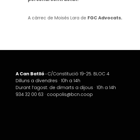
A càrrec de Moisés Lara de
FGC Advocats.
A Can Batlló ·
+
C/Constitució 19-25. BLOC 4
Dilluns a divendres · 10h a 14h
−
Durant l’agost: de dimarts a dijous · 10h a 14h
934 32 00 63 ·
coopolis@bcn.coop