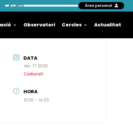
Àrea personal
ació
Observatori
Cercles
Actualitat
DATA
abr. 17 2026
Caducat!
HORA
10:00 - 14:00