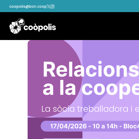
coopolis@bcn.coop

