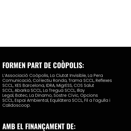
FORMEN PART DE COÒPOLIS:
L’Associació Coòpolis,
La Ciutat Invisible,
La Pera
Comunicació,
Col·lectiu Ronda,
Trama SCCL,
Reflexes
SCCL,
XES Barcelona,
IDRA,
MigrESS,
COS Salut
SCCL,
Abarka SCCL,
La Tregua SCCL,
Illay
Legal,
Batec,
La Dinamo,
Sostre Cívic,
Opcions
SCCL,
Espai Ambiental,
Equilàtera SCCL,
Fil a l’agulla i
Calidoscoop.
AMB EL FINANÇAMENT DE: