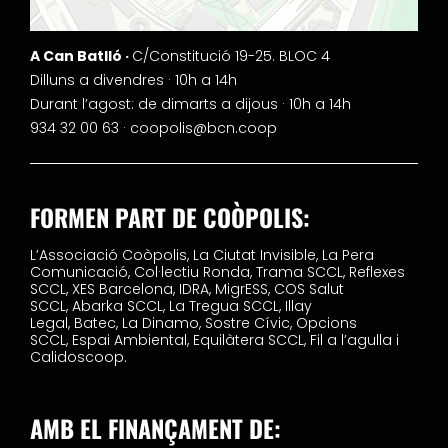
A Can Batlló ·
C/Constitució 19-25. BLOC 4
Dilluns a divendres · 10h a 14h
Durant l’agost: de dimarts a dijous · 10h a 14h
934 32 00 63 ·
coopolis@bcn.coop
FORMEN PART DE COÒPOLIS:
L’Associació Coòpolis,
La Ciutat Invisible,
La Pera
Comunicació,
Col·lectiu Ronda,
Trama SCCL,
Reflexes
SCCL,
XES Barcelona,
IDRA,
MigrESS,
COS Salut
SCCL,
Abarka SCCL,
La Tregua SCCL,
Illay
Legal,
Batec,
La Dinamo,
Sostre Cívic,
Opcions
SCCL,
Espai Ambiental,
Equilàtera SCCL,
Fil a l’agulla i
Calidoscoop.
AMB EL FINANÇAMENT DE: