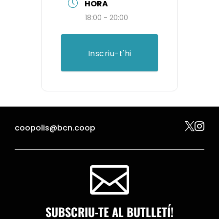
HORA
18:00 - 20:00
Inscriu-t'hi


coopolis@bcn.coop

SUBSCRIU-TE AL BUTLLETÍ!