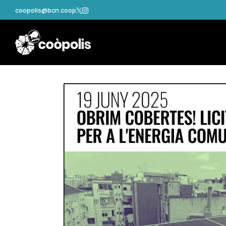
coopolis@bcn.coop

