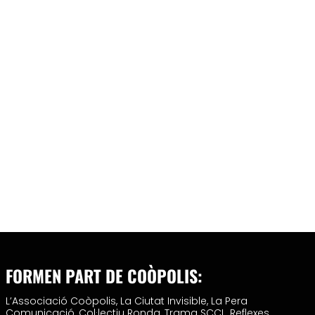
FORMEN PART DE COÒPOLIS:
L’Associació Coòpolis,
La Ciutat Invisible,
La Pera
Comunicació,
Col·lectiu Ronda,
Trama SCCL,
Reflexes