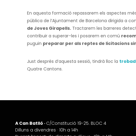
En aquesta formació repassarem els aspectes més i
pública de l’Ajuntament de Barcelona dirigida a co
de Joves Girapells.
Tractarem les barreres detect
contribuir a superar-les i posarem en comú
recom
puguin
preparar per als reptes de licitacions si
Just després d’aquesta sessió, tindrà lloc la
trobad
Quatre Cantons.
A Can Batlló ·
+
C/Constitució 19-25. BLOC 4
Dilluns a divendres · 10h a 14h
−