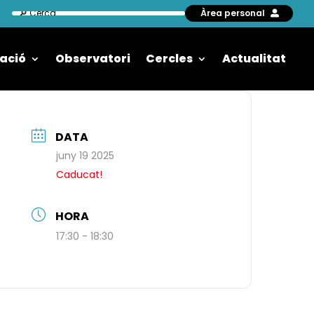
Àrea personal
ació
Observatori
Cercles
Actualitat
DATA
juny 19 2025
Caducat!
HORA
17:30 - 18:30