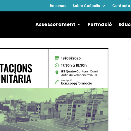
Recursos
Sobre Coòpolis
Contacta
Assessorament
Formació
Educ