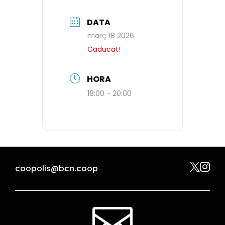
DATA
març 18 2026
Caducat!
HORA
18:00 - 20:00


coopolis@bcn.coop
