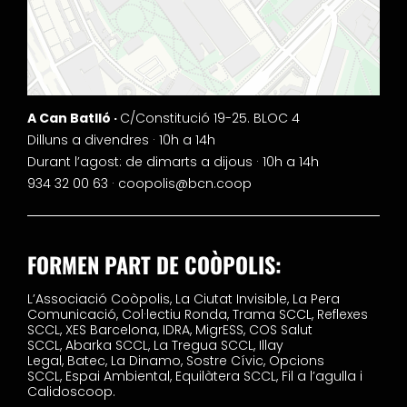
A Can Batlló ·
C/Constitució 19-25. BLOC 4
Dilluns a divendres · 10h a 14h
Durant l’agost: de dimarts a dijous · 10h a 14h
934 32 00 63 ·
coopolis@bcn.coop
FORMEN PART DE COÒPOLIS:
L’Associació Coòpolis,
La Ciutat Invisible,
La Pera
Comunicació,
Col·lectiu Ronda,
Trama SCCL,
Reflexes
SCCL,
XES Barcelona,
IDRA,
MigrESS,
COS Salut
SCCL,
Abarka SCCL,
La Tregua SCCL,
Illay
Legal,
Batec,
La Dinamo,
Sostre Cívic,
Opcions
SCCL,
Espai Ambiental,
Equilàtera SCCL,
Fil a l’agulla i
Calidoscoop.