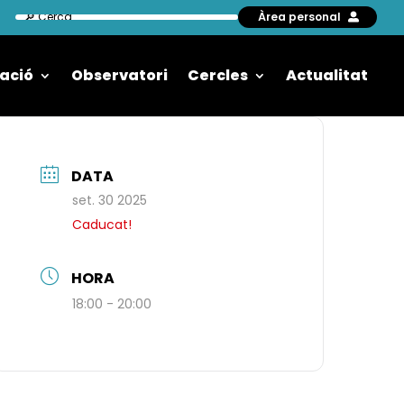
Àrea personal
ació
Observatori
Cercles
Actualitat
DATA
set. 30 2025
Caducat!
HORA
18:00 - 20:00