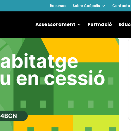
Recursos
Sobre Coòpolis
Contacta
Assessorament
Formació
Educ