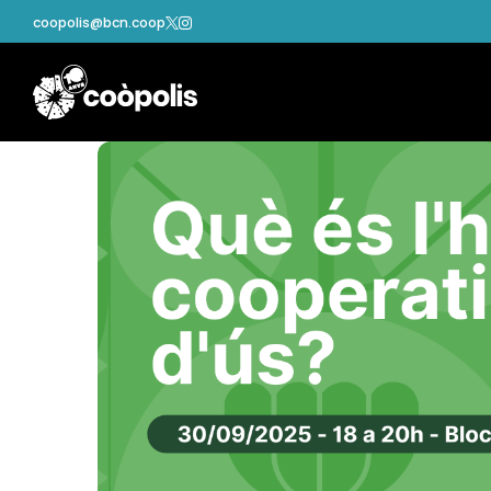
coopolis@bcn.coop

