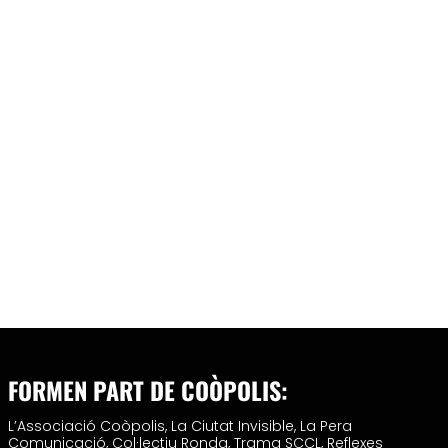
FORMEN PART DE COÒPOLIS:
L’Associació Coòpolis,
La Ciutat Invisible,
La Pera
Comunicació,
Col·lectiu Ronda,
Trama SCCL,
Reflexes