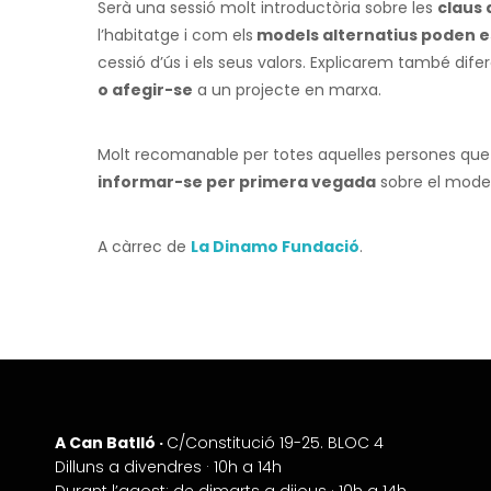
Serà una sessió molt introductòria sobre les
claus 
l’habitatge i com els
models alternatius poden e
cessió d’ús i els seus valors. Explicarem també dife
o afegir-se
a un projecte en marxa.
Molt recomanable per totes aquelles persones que 
informar-se per primera vegada
sobre el model
A càrrec de
La Dinamo Fundació
.
A Can Batlló ·
+
C/Constitució 19-25. BLOC 4
Dilluns a divendres · 10h a 14h
−
Durant l’agost: de dimarts a dijous · 10h a 14h