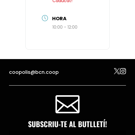
Caducat!
HORA
10:00 - 12:00


coopolis@bcn.coop

SUBSCRIU-TE AL BUTLLETÍ!