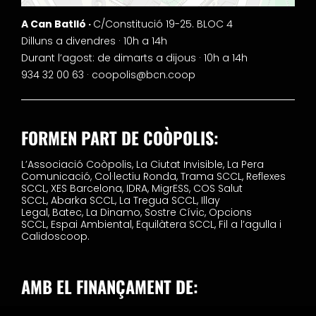
A Can Batlló ·
C/Constitució 19-25. BLOC 4
Dilluns a divendres · 10h a 14h
Durant l’agost: de dimarts a dijous · 10h a 14h
934 32 00 63 ·
coopolis@bcn.coop
FORMEN PART DE COÒPOLIS:
L’Associació Coòpolis,
La Ciutat Invisible,
La Pera
Comunicació,
Col·lectiu Ronda,
Trama SCCL,
Reflexes
SCCL,
XES Barcelona,
IDRA,
MigrESS,
COS Salut
SCCL,
Abarka SCCL,
La Tregua SCCL,
Illay
Legal,
Batec,
La Dinamo,
Sostre Cívic,
Opcions
SCCL,
Espai Ambiental,
Equilàtera SCCL,
Fil a l’agulla i
Calidoscoop.
AMB EL FINANÇAMENT DE: