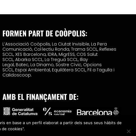
FORMEN PART DE COÒPOLIS:
L’Associació Coòpolis,
La Ciutat Invisible,
La Pera
Comunicació,
Col·lectiu Ronda,
Trama SCCL,
Reflexes
SCCL,
XES Barcelona,
IDRA,
MigrESS,
COS Salut
SCCL,
Abarka SCCL,
La Tregua SCCL,
Illay
Legal,
Batec,
La Dinamo,
Sostre Cívic,
Opcions
SCCL,
Espai Ambiental,
Equilàtera SCCL,
Fil a l’agulla i
Calidoscoop.
AMB EL FINANÇAMENT DE:
ris en base a un perfil elaborat a partir dels seus seus hàbits de
a de cookies".