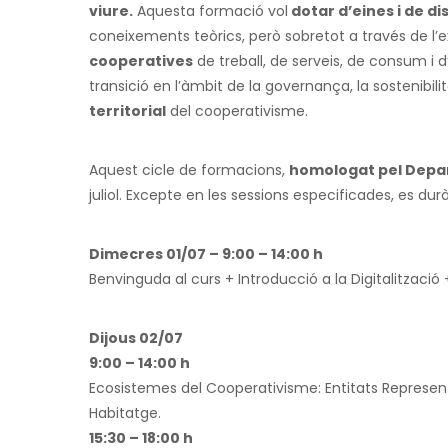
viure.
Aquesta formació vol
dotar d’eines i de d
coneixements teòrics, però sobretot a través de l’ex
cooperatives
de treball, de serveis, de consum i
transició en l’àmbit de la governança, la sostenibilit
territorial
del cooperativisme.
Aquest cicle de formacions,
homologat pel Depa
juliol. Excepte en les sessions especificades, es du
Dimecres 01/07 – 9:00 – 14:00 h
Benvinguda al curs + Introducció a la Digitalització
Dijous 02/07
9:00 – 14:00 h
Ecosistemes del Cooperativisme: Entitats Represen
Habitatge.
15:30 – 18:00 h