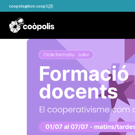
coopolis@bcn.coop

