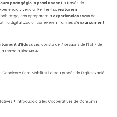
iscurs pedagògic la praxi docent
a través de
periència vivencial. Per fer-ho,
visitarem
 d’habitatge, ens aproparem a
experiències reals
de
at i la digitalització i coneixerem formes d’
enxarxament
rtament d’Educació
, consta de 7 sessions de l’1 al 7 de
rà a terme a Bloc4BCN:
 + Coneixem Som Mobilitat i el seu procés de Digitalització.
tatives + Introducció a les Cooperatives de Consum i