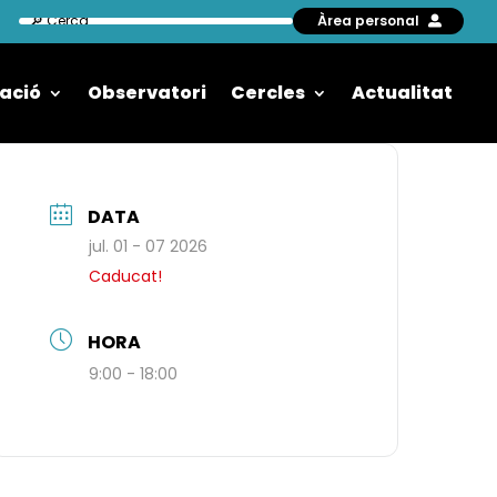
Àrea personal
ació
Observatori
Cercles
Actualitat
DATA
jul. 01 - 07 2026
Caducat!
HORA
9:00 - 18:00