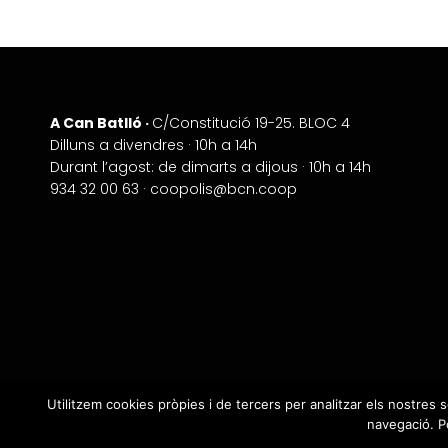
A Can Batlló ·
+
C/Constitució 19-25. BLOC 4
Dilluns a divendres · 10h a 14h
−
Durant l’agost: de dimarts a dijous · 10h a 14h
934 32 00 63 ·
coopolis@bcn.coop
Utilitzem cookies pròpies i de tercers per analitzar els nostres 
navegació. Po