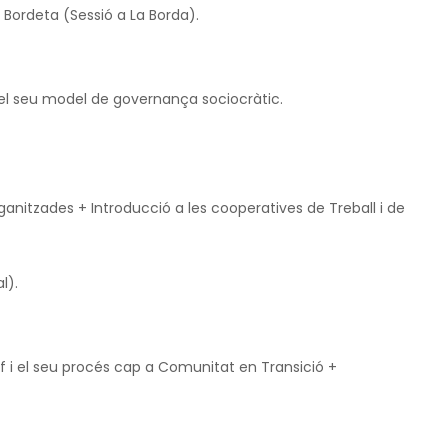
Bordeta (Sessió a La Borda).
 el seu model de governança sociocràtic.
anitzades + Introducció a les cooperatives de Treball i de
l).
of i el seu procés cap a Comunitat en Transició +