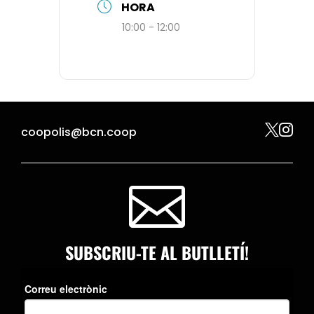
HORA
10:00 - 12:00


coopolis@bcn.coop

SUBSCRIU-TE AL BUTLLETÍ!