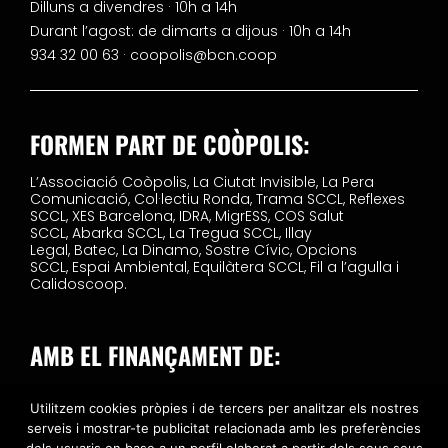
Dilluns a divendres · 10h a 14h
Durant l’agost: de dimarts a dijous · 10h a 14h
934 32 00 63 ·
coopolis@bcn.coop
FORMEN PART DE COÒPOLIS:
L’Associació Coòpolis,
La Ciutat Invisible,
La Pera
Comunicació,
Col·lectiu Ronda,
Trama SCCL,
Reflexes
SCCL,
XES Barcelona,
IDRA,
MigrESS,
COS Salut
SCCL,
Abarka SCCL,
La Tregua SCCL,
Illay
Legal,
Batec,
La Dinamo,
Sostre Cívic,
Opcions
SCCL,
Espai Ambiental,
Equilàtera SCCL,
Fil a l’agulla i
Calidoscoop.
AMB EL FINANÇAMENT DE:
Utilitzem cookies pròpies i de tercers per analitzar els nostres
serveis i mostrar-te publicitat relacionada amb les preferències