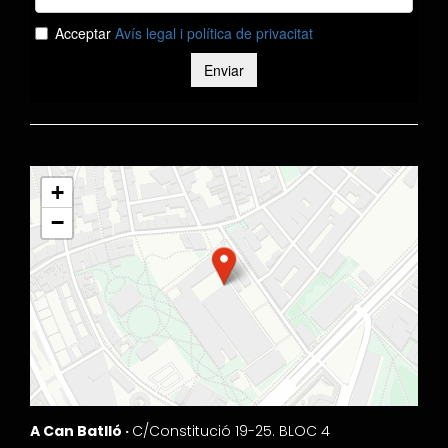
+
−
A Can Batlló ·
C/Constitució 19-25. BLOC 4