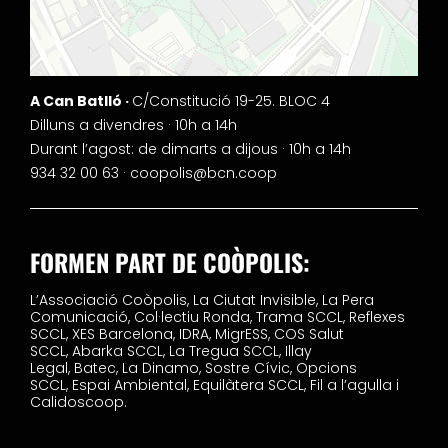
A Can Batlló ·
C/Constitució 19-25. BLOC 4
Dilluns a divendres · 10h a 14h
Durant l’agost: de dimarts a dijous · 10h a 14h
934 32 00 63 ·
coopolis@bcn.coop
FORMEN PART DE COÒPOLIS:
L’Associació Coòpolis,
La Ciutat Invisible,
La Pera
Comunicació,
Col·lectiu Ronda,
Trama SCCL,
Reflexes
SCCL,
XES Barcelona,
IDRA,
MigrESS,
COS Salut
SCCL,
Abarka SCCL,
La Tregua SCCL,
Illay
Legal,
Batec,
La Dinamo,
Sostre Cívic,
Opcions
SCCL,
Espai Ambiental,
Equilàtera SCCL,
Fil a l’agulla i
Calidoscoop.