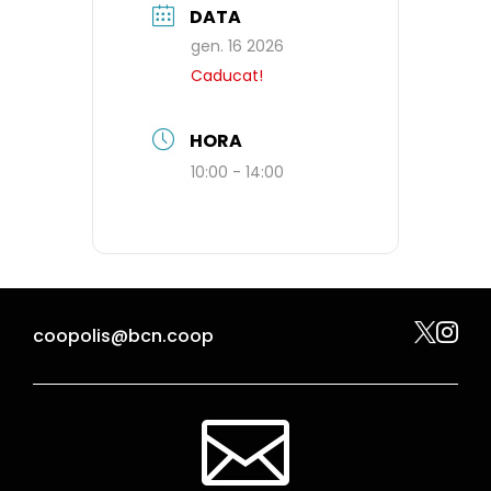
DATA
gen. 16 2026
Caducat!
HORA
10:00 - 14:00


coopolis@bcn.coop
