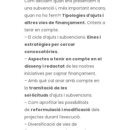
Com decidim quan ens presentem a
una subvenció i, més important encara,
quan no ho fem?!
Tipologies d’ajuts i
altres vies de finançament.
Criteris a
tenir en compte.
– El cicle d’ajuts i subvencions.
Eines i
estratègies per cercar
convocatòries.
–
Aspectes a tenir en compte en el
disseny i redactat
de les nostres
iniciatives per captar finançament.
– Amb què cal anar amb compte en
la
tramitació de les
sol·licituds
d’ajuts i subvencions.
– Com aprofitar les possibilitats
de
reformulació i modificació
dels
projectes durant l’execució.
– Diversificació de vies de