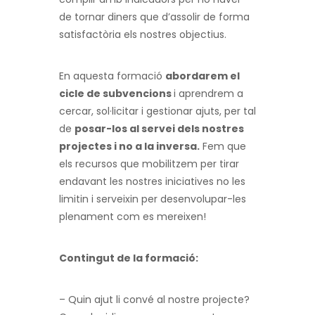
de tornar diners que d’assolir de forma
satisfactòria els nostres objectius.
En aquesta formació
abordarem el
cicle de subvencions
i aprendrem a
cercar, sol·licitar i gestionar ajuts, per tal
de
posar-los al servei dels nostres
projectes i no a la inversa.
Fem que
els recursos que mobilitzem per tirar
endavant les nostres iniciatives no les
limitin i serveixin per desenvolupar-les
plenament com es mereixen!
Contingut de la formació:
– Quin ajut li convé al nostre projecte?