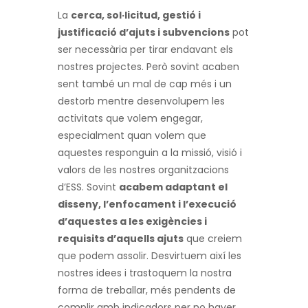
La
cerca, sol·licitud, gestió i
justificació d’ajuts i subvencions
pot
ser necessària per tirar endavant els
nostres projectes. Però sovint acaben
sent també un mal de cap més i un
destorb mentre desenvolupem les
activitats que volem engegar,
especialment quan volem que
aquestes responguin a la missió, visió i
valors de les nostres organitzacions
d’ESS. Sovint
acabem adaptant el
disseny, l’enfocament i l’execució
d’aquestes a les exigències i
requisits d’aquells ajuts
que creiem
que podem assolir. Desvirtuem així les
nostres idees i trastoquem la nostra
forma de treballar, més pendents de
complir amb indicadors per no haver