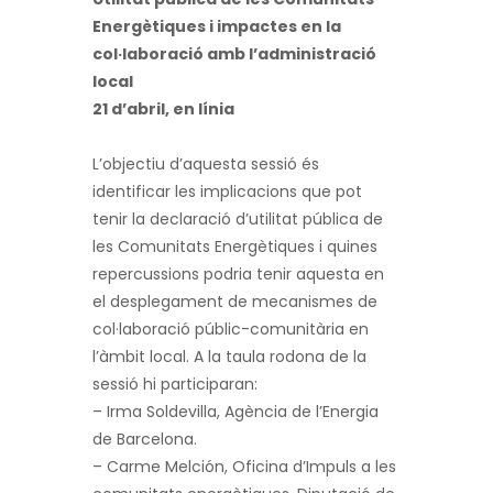
Energètiques i impactes en la
col·laboració amb l’administració
local
21 d’abril, en línia
L’objectiu d’aquesta sessió és
identificar les implicacions que pot
tenir la declaració d’utilitat pública de
les Comunitats Energètiques i quines
repercussions podria tenir aquesta en
el desplegament de mecanismes de
col·laboració públic-comunitària en
l’àmbit local. A la taula rodona de la
sessió hi participaran:
– Irma Soldevilla, Agència de l’Energia
de Barcelona.
– Carme Melción, Oficina d’Impuls a les