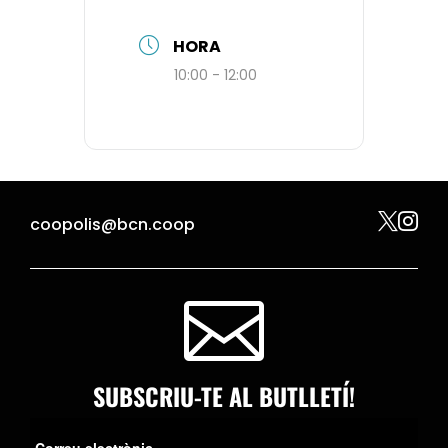
HORA
10:00 - 12:00


coopolis@bcn.coop

SUBSCRIU-TE AL BUTLLETÍ!