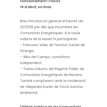
funcionament i riscos
14 d’abril, en línia
Breu introducció general al Decret Llei
22/2025 per allò que incumbeix les
Comunitats Energètiques. A la taula
rodona de la sessió hi participaran:
– Francesc Vidal, de l’Institut Català de
l’Energia.
– Alba del Campo, consultora
independent.
– Txetxu Ezkurra, del Registre Públic de
Comunitats Energètiques de Navarra.
També comptarem amb la moderació
de l’Alejandra Durán de CICrA Justícia
Ambiental.
Utilitat pública de les Comunitats