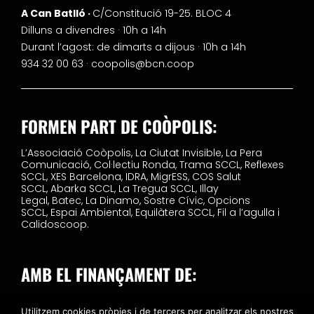
A Can Batlló ·
C/Constitució 19-25. BLOC 4
Dilluns a divendres · 10h a 14h
Durant l’agost: de dimarts a dijous · 10h a 14h
934 32 00 63 ·
coopolis@bcn.coop
FORMEN PART DE COÒPOLIS:
L’Associació Coòpolis,
La Ciutat Invisible,
La Pera
Comunicació,
Col·lectiu Ronda,
Trama SCCL,
Reflexes
SCCL,
XES Barcelona,
IDRA,
MigrESS,
COS Salut
SCCL,
Abarka SCCL,
La Tregua SCCL,
Illay
Legal,
Batec,
La Dinamo,
Sostre Cívic,
Opcions
SCCL,
Espai Ambiental,
Equilàtera SCCL,
Fil a l’agulla i
Calidoscoop.
AMB EL FINANÇAMENT DE:
Utilitzem cookies pròpies i de tercers per analitzar els nostres