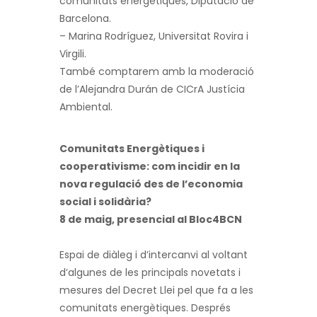
comunitats energètiques, Diputació de
Barcelona.
– Marina Rodríguez, Universitat Rovira i
Virgili.
També comptarem amb la moderació
de l’Alejandra Durán de CICrA Justícia
Ambiental.
Comunitats Energètiques i
cooperativisme: com incidir en la
nova regulació des de l’economia
social i solidària?
8 de maig, presencial al Bloc4BCN
Espai de diàleg i d’intercanvi al voltant
d’algunes de les principals novetats i
mesures del Decret Llei pel que fa a les
comunitats energètiques. Després