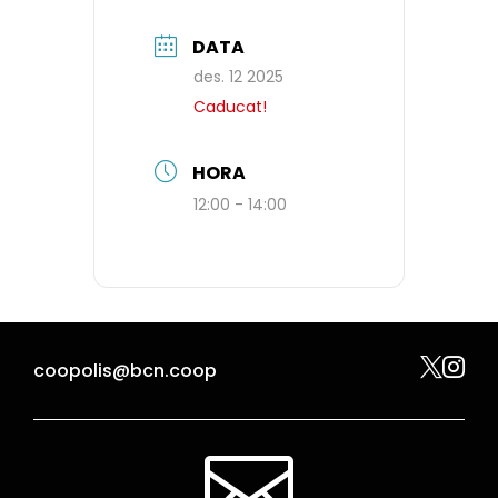
DATA
des. 12 2025
Caducat!
HORA
12:00 - 14:00


coopolis@bcn.coop
