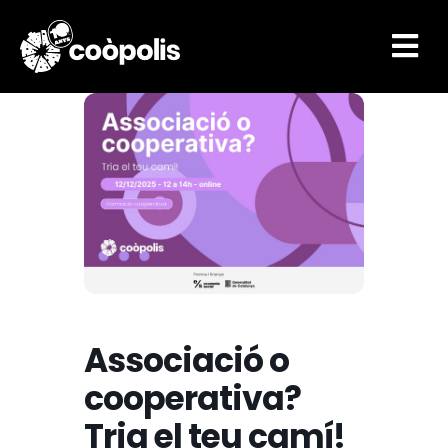

Associació o
cooperativa?
Tria el teu camí!