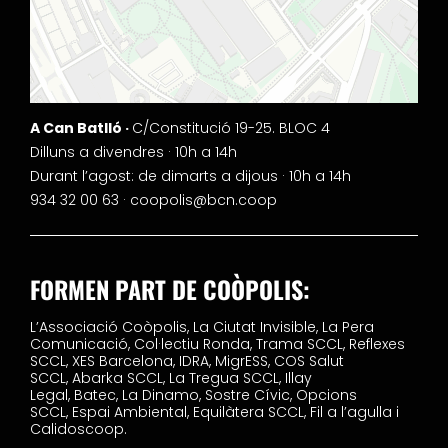
A Can Batlló ·
C/Constitució 19-25. BLOC 4
Dilluns a divendres · 10h a 14h
Durant l’agost: de dimarts a dijous · 10h a 14h
934 32 00 63 ·
coopolis@bcn.coop
FORMEN PART DE COÒPOLIS:
L’Associació Coòpolis,
La Ciutat Invisible,
La Pera
Comunicació,
Col·lectiu Ronda,
Trama SCCL,
Reflexes
SCCL,
XES Barcelona,
IDRA,
MigrESS,
COS Salut
SCCL,
Abarka SCCL,
La Tregua SCCL,
Illay
Legal,
Batec,
La Dinamo,
Sostre Cívic,
Opcions
SCCL,
Espai Ambiental,
Equilàtera SCCL,
Fil a l’agulla i
Calidoscoop.