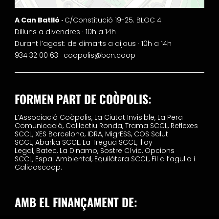
A Can Batlló ·
C/Constitució 19-25. BLOC 4
Dilluns a divendres · 10h a 14h
Durant l’agost: de dimarts a dijous · 10h a 14h
934 32 00 63 ·
coopolis@bcn.coop
FORMEN PART DE COÒPOLIS:
L’Associació Coòpolis,
La Ciutat Invisible,
La Pera
Comunicació,
Col·lectiu Ronda,
Trama SCCL,
Reflexes
SCCL,
XES Barcelona,
IDRA,
MigrESS,
COS Salut
SCCL,
Abarka SCCL,
La Tregua SCCL,
Illay
Legal,
Batec,
La Dinamo,
Sostre Cívic,
Opcions
SCCL,
Espai Ambiental,
Equilàtera SCCL,
Fil a l’agulla i
Calidoscoop.
AMB EL FINANÇAMENT DE: