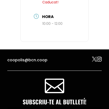
Caducat!
HORA
10:00 - 12:00


coopolis@bcn.coop

SUBSCRIU-TE AL BUTLLETÍ!