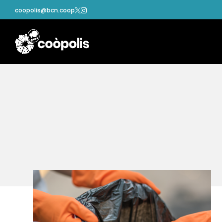
coopolis@bcn.coop

