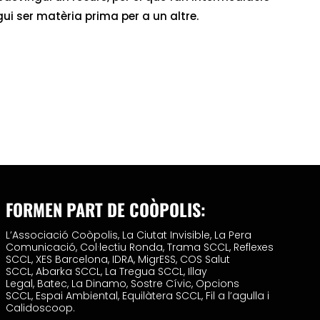
ui ser matèria prima per a un altre.
FORMEN PART DE COÒPOLIS:
L’Associació Coòpolis,
La Ciutat Invisible,
La Pera
Comunicació,
Col·lectiu Ronda,
Trama SCCL,
Reflexes
SCCL,
XES Barcelona,
IDRA,
MigrESS,
COS Salut
SCCL,
Abarka SCCL,
La Tregua SCCL,
Illay
Legal,
Batec,
La Dinamo,
Sostre Cívic,
Opcions
SCCL,
Espai Ambiental,
Equilàtera SCCL,
Fil a l’agulla i
Calidoscoop.