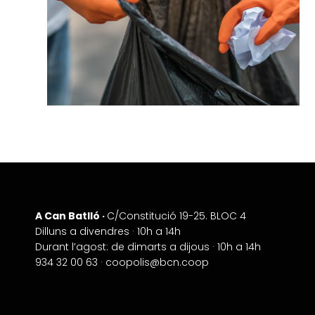
A Can Batlló ·
+
C/Constitució 19-25. BLOC 4
Dilluns a divendres · 10h a 14h
−
Durant l’agost: de dimarts a dijous · 10h a 14h
934 32 00 63 ·
coopolis@bcn.coop