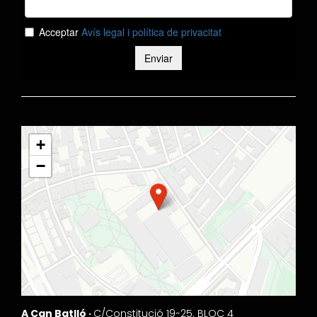
+
−
A Can Batlló ·
C/Constitució 19-25. BLOC 4