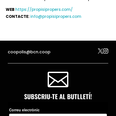
WEB
https://propisipropers.com/
CONTACTE:
info@propisipropers.com


coopolis@bcn.coop

SUBSCRIU-TE AL BUTLLETÍ!