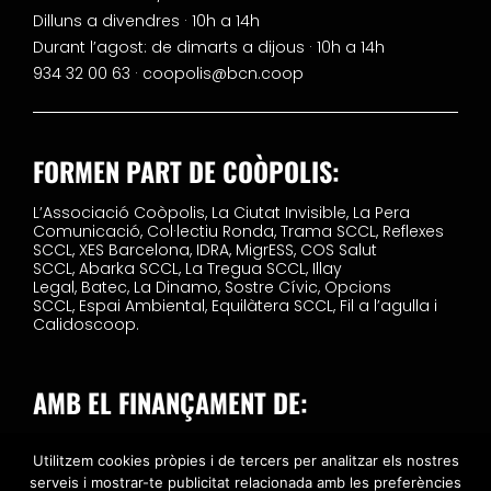
Dilluns a divendres · 10h a 14h
Durant l’agost: de dimarts a dijous · 10h a 14h
934 32 00 63 ·
coopolis@bcn.coop
FORMEN PART DE COÒPOLIS:
L’Associació Coòpolis,
La Ciutat Invisible,
La Pera
Comunicació,
Col·lectiu Ronda,
Trama SCCL,
Reflexes
SCCL,
XES Barcelona,
IDRA,
MigrESS,
COS Salut
SCCL,
Abarka SCCL,
La Tregua SCCL,
Illay
Legal,
Batec,
La Dinamo,
Sostre Cívic,
Opcions
SCCL,
Espai Ambiental,
Equilàtera SCCL,
Fil a l’agulla i
Calidoscoop.
AMB EL FINANÇAMENT DE:
Utilitzem cookies pròpies i de tercers per analitzar els nostres
serveis i mostrar-te publicitat relacionada amb les preferències