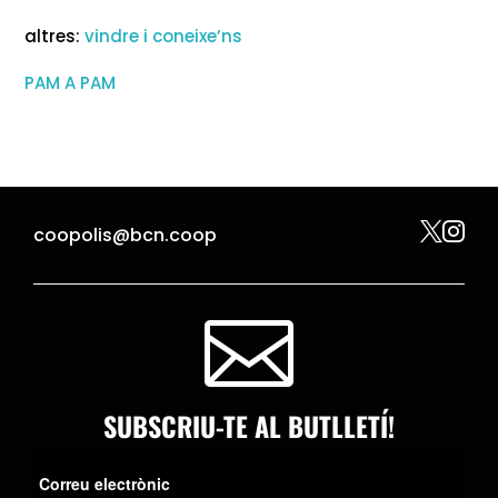
altres:
vindre i coneixe’ns
PAM A PAM


coopolis@bcn.coop

SUBSCRIU-TE AL BUTLLETÍ!