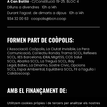
A Can Batlló ·
C/Constitució 19-25. BLOC 4
Dilluns a divendres · 10h a 14h
Durant l’agost: de dimarts a dijous · 10h a 14h
934 32 00 63 ·
coopolis@bcn.coop
FORMEN PART DE COÒPOLIS:
L’Associació Coòpolis,
La Ciutat Invisible,
La Pera
Comunicació,
Col·lectiu Ronda,
Trama SCCL,
Reflexes
SCCL,
XES Barcelona,
IDRA,
MigrESS,
COS Salut
SCCL,
Abarka SCCL,
La Tregua SCCL,
Illay
Legal,
Batec,
La Dinamo,
Sostre Cívic,
Opcions
SCCL,
Espai Ambiental,
Equilàtera SCCL,
Fil a l’agulla i
Calidoscoop.
AMB EL FINANÇAMENT DE:
Utilitzem cookies pròpies i de tercers per analitzar els nostres