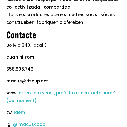
col·lectivitzada i compartida.
I tots els productes que els nostres socis i sòcies
construeixen, fabriquen o ofereixen.
Contacte
Bolivia 340, local 3
quan hi som
656.805.746
macus@riseup.net
www:
no en fem servir, preferim el contacte humà
(de moment)
tw:
Idem
ig:
@ macuscoop