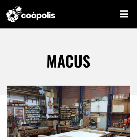

MACUS