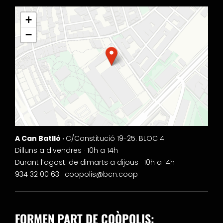
+
−
A Can Batlló ·
C/Constitució 19-25. BLOC 4
Dilluns a divendres · 10h a 14h
Durant l’agost: de dimarts a dijous · 10h a 14h
934 32 00 63 ·
coopolis@bcn.coop
FORMEN PART DE COÒPOLIS: