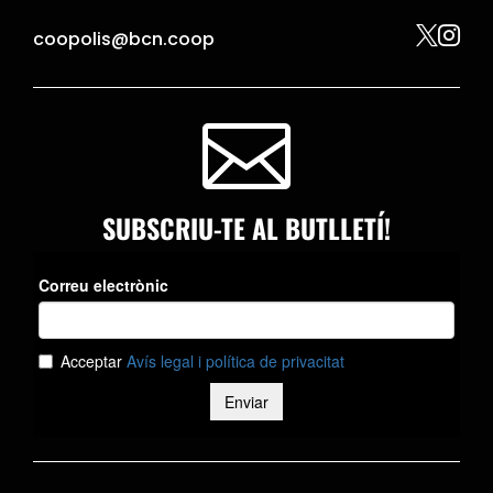


coopolis@bcn.coop

SUBSCRIU-TE AL BUTLLETÍ!