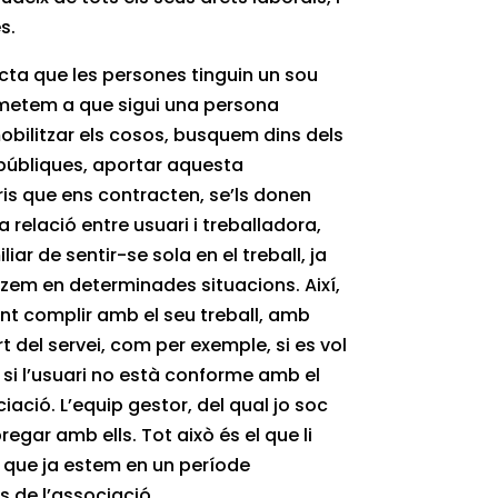
s.
cta que les persones tinguin un sou
ometem a que sigui una persona
mobilitzar els cosos, busquem dins dels
públiques, aportar aquesta
ris que ens contracten, se’ls donen
a relació entre usuari i treballadora,
iar de sentir-se sola en el treball, ja
lzem en determinades situacions. Així,
t complir amb el seu treball, amb
rt del servei, com per exemple, si es vol
 si l’usuari no està conforme amb el
iació. L’equip gestor, del qual jo soc
egar amb ells. Tot això és el que li
r que ja estem en un període
s de l’associació.