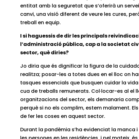
entitat amb la seguretat que s’oferirà un servei
canvi, una visió diferent de veure les cures, pe
treball en equip.
I si haguessis de dir les principals reivindic
l’administració pública, cap a la societat civ
sector, què diries?
Jo diria que és dignificar la figura de la cuida
realitza; posar-les a totes dues en el lloc on h
tasques essencials que busquen cuidar la vida i 
cua de treballs remunerats. Col·locar-es al el l
organitzacions del sector, els demanaria compl
perquè si no els complim, estem malament. Els 
de fer les coses en aquest sector.
Durant la pandèmia s’ha evidenciat la manca i 
les persones en les residències, i pel mateix, és