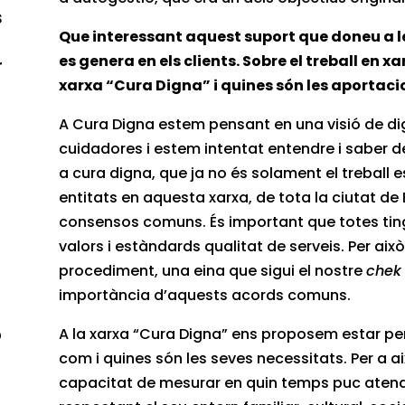
s
Que interessant aquest suport que doneu a le
es genera en els clients. Sobre el treball en xa
r
xarxa “Cura Digna” i quines són les aportaci
A Cura Digna estem pensant en una visió de dign
cuidadores i estem intentat entendre i saber 
a cura digna, que ja no és solament el treball 
entitats en aquesta xarxa, de tota la ciutat de
consensos comuns. És important que totes ting
valors i estàndards qualitat de serveis. Per ai
procediment, una eina que sigui el nostre
chek 
importància d’aquests acords comuns.
b
A la xarxa “Cura Digna” ens proposem estar per 
com i quines són les seves necessitats. Per a a
capacitat de mesurar en quin temps puc aten