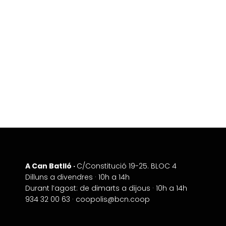
A Can Batlló ·
+
C/Constitució 19-25. BLOC 4
Dilluns a divendres · 10h a 14h
−
Durant l’agost: de dimarts a dijous · 10h a 14h
934 32 00 63 ·
coopolis@bcn.coop