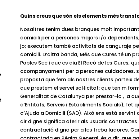
Quins creus que són els elements més trans
Nosaltres tenim dues branques molt importants 
domicili per a persones majors i/o dependents, 
jo; executem també activitats de canguraje pe
domicili. D’altra banda, Més que Cures té un pro
Pobles Sec i que es diu El Racó de les Cures, que
acompanyament per a persones cuidadores, sigu
e
proposta que fem als nostres clients parteix d
que prestem el servei sol·licitat; que tenim fo
Generalitat de Catalunya per prestar-lo , ja qu
e
d’Entitats, Serveis i Establiments Socials), fet 
d’Ajuda a Domicili (SAD). Això ens està servint d
dir digne significa oferir als usuaris contract
contractació digna per a les treballadores. Ga
contractada en Règim General, és a dir, que gau