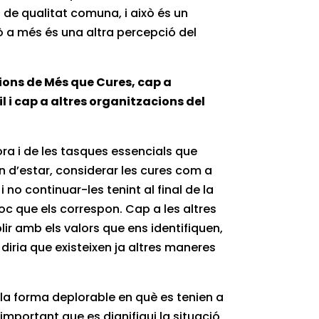
 de qualitat comuna, i això és un
rò a més és una altra percepció del
acions de Més que Cures, cap a
il i cap a altres organitzacions del
dora i de les tasques essencials que
an d’estar, considerar les cures com a
no continuar-les tenint al final de la
loc que els correspon. Cap a les altres
ir amb els valors que ens identifiquen,
diria que existeixen ja altres maneres
la forma deplorable en què es tenien a
 important que es dignifiqui la situació