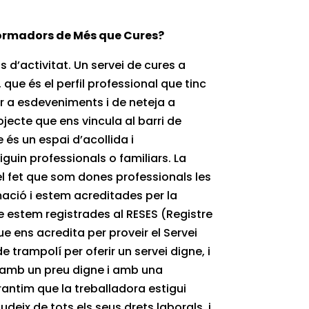
formadors de Més que Cures?
d’activitat. Un servei de cures a
que és el perfil professional que tinc
r a esdeveniments i de neteja a
jecte que ens vincula al barri de
 és un espai d’acollida i
in professionals o familiars. La
el fet que som dones professionals les
rmació i estem acreditades per la
e estem registrades al RESES (Registre
que ens acredita per proveir el Servei
e trampolí per oferir un servei digne, i
es amb un preu digne i amb una
rantim que la treballadora estigui
deix de tots els seus drets laborals, i