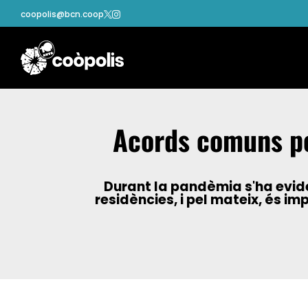
coopolis@bcn.coop


Acords comuns per
Durant la pandèmia s'ha evide
residències, i pel mateix, és im