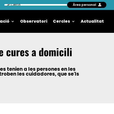
Àrea personal
ació
Observatori
Cercles
Actualitat
e cures a domicili
s tenien a les persones en les
 troben les cuidadores, que se'ls