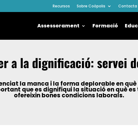
Recursos
Sobre Coòpolis
Contacta
Assessorament
Formació
Educ
 a la dignificació: servei d
nciat la manca i la forma deplorable en què e
portant que es dignifiqui la situació en què es
ofereixin bones condicions laborals.