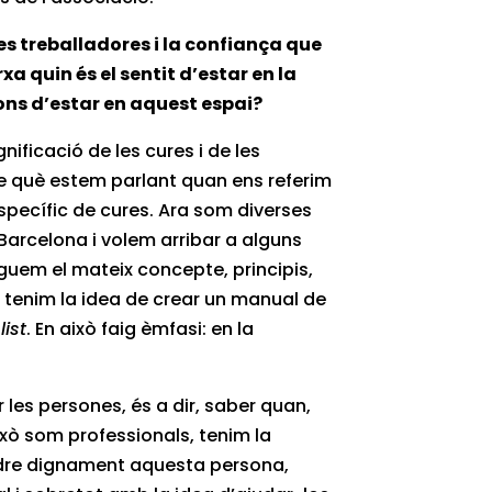
s treballadores i la confiança que
rxa quin és el sentit d’estar en la
ons d’estar en aquest espai?
ificació de les cures i de les
de què estem parlant quan ens referim
específic de cures. Ara som diverses
 Barcelona i volem arribar a alguns
uem el mateix concepte, principis,
xò tenim la idea de crear un manual de
list
. En això faig èmfasi: en la
les persones, és a dir, saber quan,
ixò som professionals, tenim la
dre dignament aquesta persona,