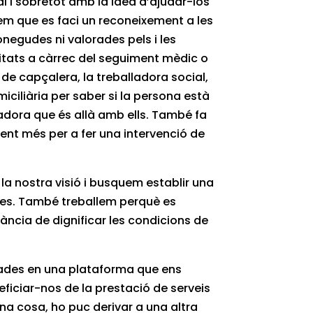
ial i sobretot amb la idea d’ajudar-los
m que es faci un reconeixement a les
negudes ni valorades pels i les
ntitats a càrrec del seguiment mèdic o
 de capçalera, la treballadora social,
omiciliària per saber si la persona està
dadora que és allà amb ells. També fa
ment més per a fer una intervenció de
la nostra visió i busquem establir una
es. També treballem perquè es
rtància de dignificar les condicions de
rades en una plataforma que ens
eficiar-nos de la prestació de serveis
una cosa, ho puc derivar a una altra