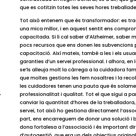
que es cotitzin totes les seves hores treballade
ó
Tot això entenem que és transformador: es tra
una mica millor, i en aquest sentit ens compr
a
capacitada. Si li cal saber d’Alzheimer, saber 
pocs recursos que ens donen les subvencions 
capacitació. Així mateix, també a les i els usua
garanties d’un servei professional. I alhora, en l
se’ls alleuja molt la càrrega a la cuidadora famil
que moltes gestions les fem nosaltres i la reco
les cuidadores tenen una pauta que és solamen
,
professionalitat i qualitat. Tot el que sigui a pa
canviar la quantitat d’hores de la treballadora,
servei, tot això ho gestiona directament l’assoc
part, ens encarreguem de donar una solució i br
dona fortalesa a l’associació i és important di
d’autogestió, que era un dels objectius original