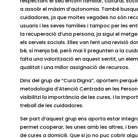
respectant el seu entorn familiar, cultural, soc
a assolir el màxim d’autonomia. També busque
cuidadores, ja que moltes vegades no són reco
usuaris i les seves famílies i tampoc per les e
la recuperació d’una persona, ja sigui el metge
els serveis socials. Elles van fent una revisió d
bé, si menja bé, però mai li pregunten a la cui
falta una valorització en aquest sentit, un ele
qualitat i una millor assignació de recursos.
Dins del grup de “Cura Digna”, aportem perquè 
metodologia d’Atenció Centrada en les Person
visibilitzi la importància de les cures, i la impo
treball de les cuidadores.
Ser part d’aquest grup ens aporta estar integ
permet cooperar, les unes amb les altres, i ben
de cures a domicili. Que si jo no puc cobrir alg