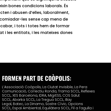
eixin bones condicions laborals. És
cten i abusen d’elles, laboralment,
acomiadar-les sense cap mena de
acabar, i tots i totes hem de formar
t i les entitats, i les mateixes dones
FORMEN PART DE COÒPOLIS:
L’Associació Coòpolis,
La Ciutat Invisible,
La Pera
Comunicació,
Col·lectiu Ronda,
Trama SCCL,
Reflexes
SCCL,
XES Barcelona,
IDRA,
MigrESS,
COS Salut
SCCL,
Abarka SCCL,
La Tregua SCCL,
Illay
Legal,
Batec,
La Dinamo,
Sostre Cívic,
Opcions
SCCL,
Espai Ambiental,
Equilàtera SCCL,
Fil a l’agulla i