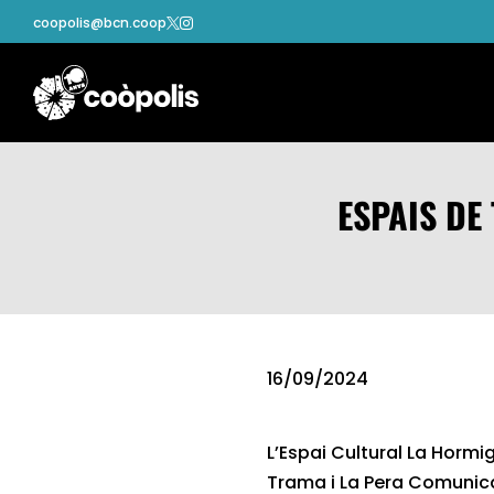
coopolis@bcn.coop


ESPAIS DE
16/09/2024
L’Espai Cultural La Hormi
Trama i La Pera Comunicac