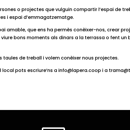
ones o projectes que vulguin compartir l’espai de tre
ures i espai d’emmagatzematge.
ai amable, que ens ha permès conèixer-nos, crear pro
o, viure bons moments als dinars a la terrassa o fent un 
s taules de treball i volem conèixer nous projectes.
ar el local pots escriure’ns a info@lapera.coop i a tram