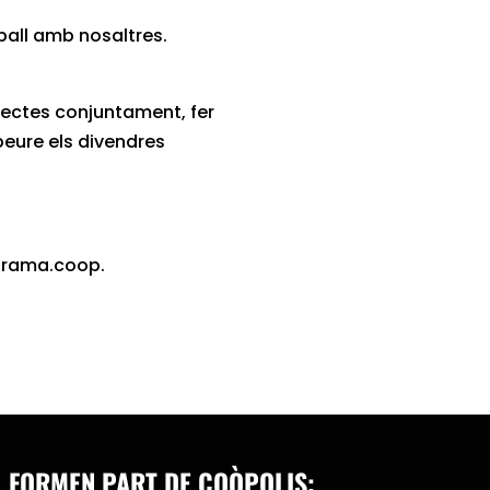
ball amb nosaltres.
jectes conjuntament, fer
beure els divendres
a@trama.coop.
FORMEN PART DE COÒPOLIS: