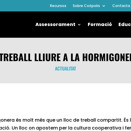
Recursos
Sobre Coòpolis
Contacta
Assessorament
Formació
Educ
 TREBALL LLIURE A LA HORMIGONE
ACTUALITAT
gonera és molt més que un lloc de treball compartit. És l
ió. Un lloc on apostem per la cultura cooperativa i fem